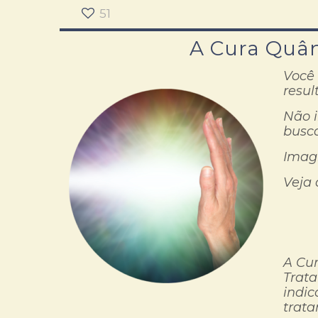
51
A Cura Quânt
Você 
resul
Não i
busca
Imagi
Veja 
A Cur
Trata
indic
trata