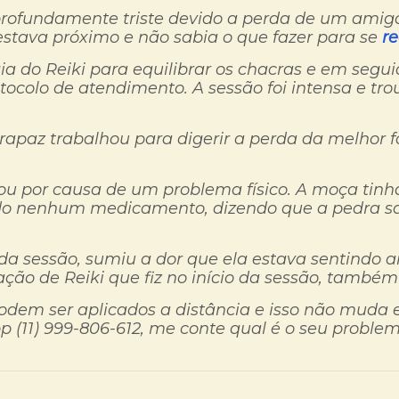
rofundamente triste devido a perda de um ami
estava próximo e não sabia o que fazer para se
r
ia do Reiki para equilibrar os chacras e em seguid
colo de atendimento. A sessão foi intensa e troux
 rapaz trabalhou para digerir a perda da melhor 
ou por causa de um problema físico. A moça tin
ado nenhum medicamento, dizendo que a pedra sa
da sessão, sumiu a dor que ela estava sentindo a
ção de Reiki que fiz no início da sessão, também 
odem ser aplicados a distância e isso não muda
 (11) 999-806-612, me conte qual é o seu proble