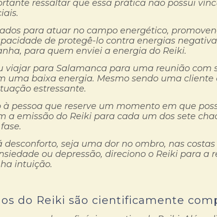
tante ressaltar que essa prática não possui víncu
iais.
ilizados para atuar no campo energético, promov
apacidade de protegê-lo contra energias negativ
nha, para quem enviei a energia do Reiki.
 viajar para Salamanca para uma reunião com se
em uma baixa energia. Mesmo sendo uma cliente 
ituação estressante.
o à pessoa que reserve um momento em que possa
a emissão do Reiki para cada um dos sete chacras
fase.
á desconforto, seja uma dor no ombro, nas costa
siedade ou depressão, direciono o Reiki para a re
ha intuição.
os do Reiki são cientificamente co