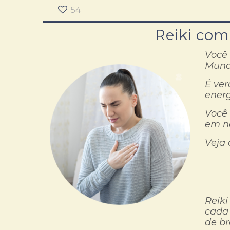
54
Reiki com
Você 
Mund
É ver
energ
Você 
em na
Veja 
Reik
cada 
de br