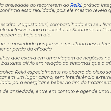
da ansiedade ao recorrerem ao
Reiki
, prática int
confirma essa realidade, pois ele mesmo revela q
e escritor Augusto Curi, compartilhada em seu liv
 ele inclusive criou o conceito de Síndrome do P
recebemos hoje em dia.
te a ansiedade porque vê o resultado dessa técni
menor perda da eficácia.
mulher que estava em uma viagem de negócios na 
u bastante alívio em relação ao sintomas que a af
 aplica Reiki especialmente no chacra do plexo so
car em um lugar calmo, sem interferência externa 
ado, para energizar e beber no fim do tratament
s de ansiedade, entre em contato e agende uma s