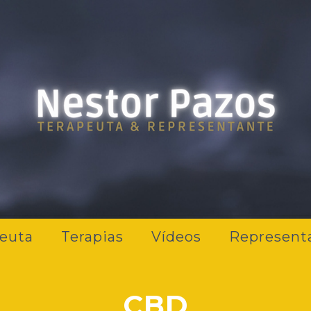
euta
Terapias
Vídeos
Represent
CBD