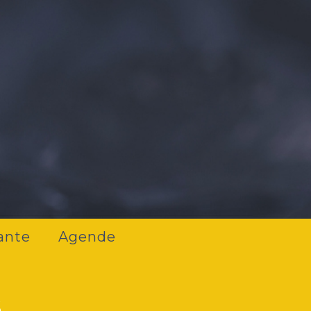
ante
Agende
s