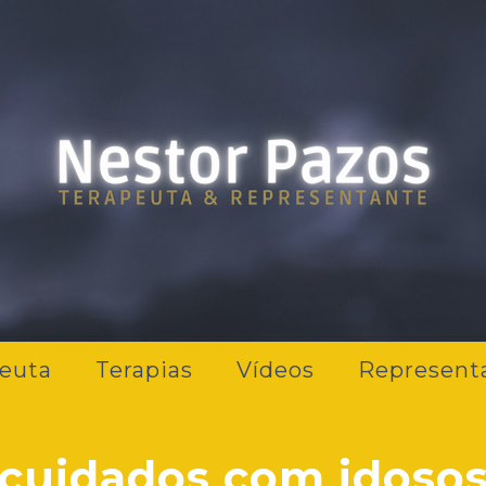
euta
Terapias
Vídeos
Represent
cuidados com idoso