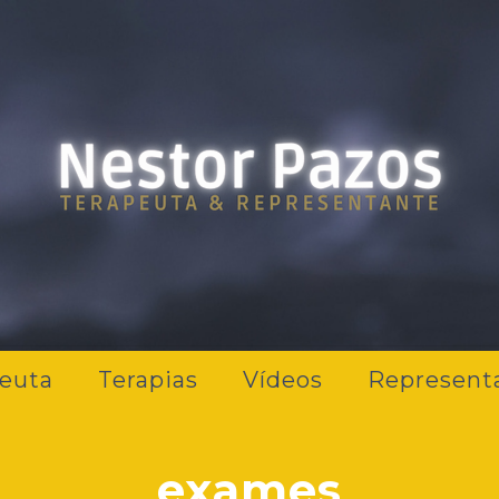
euta
Terapias
Vídeos
Represent
exames