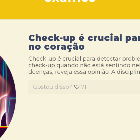
Check-up é crucial pa
no coração
Check-up é crucial para detectar probl
check-up quando não está sentindo ne
doenças, reveja essa opinião. A discipli
Gostou disso?
71