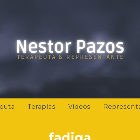
euta
Terapias
Vídeos
Represent
fadiga