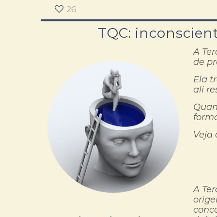
26
TQC: inconscien
A Ter
de p
Ela t
ali r
Quan
forma
Veja 
A Ter
orige
conce